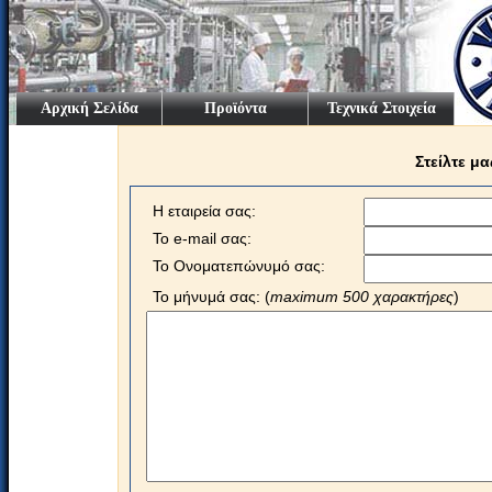
Αρχική Σελίδα
Προϊόντα
Τεχνικά Στοιχεία
Στείλτε μ
Η εταιρεία σας:
Το e-mail σας:
Το Ονοματεπώνυμό σας:
Το μήνυμά σας: (
maximum 500 χαρακτήρες
)